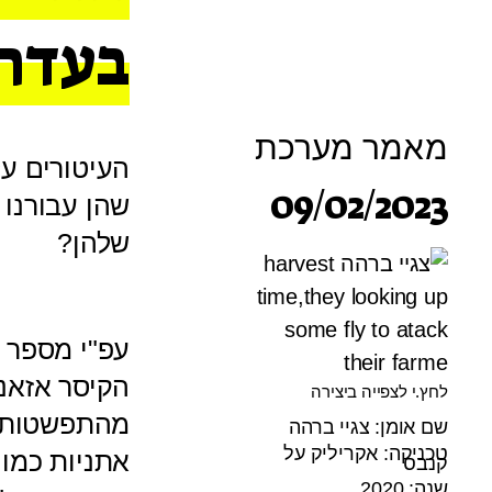
בעדה
מאמר מערכת
העיטורים על
09/02/2023
שהן עבורנו
שלהן?
עפ"י מספר 
לחץ.י לצפייה ביצירה
מהתפשטות ה
שם אומן: צגיי ברהה
טכניקה: אקריליק על
אתניות כמו
קנבס
שנה: 2020