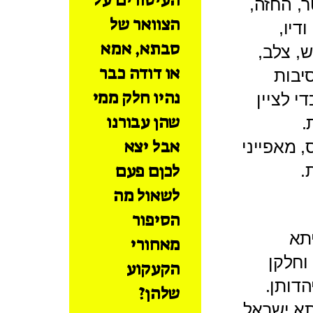
ר, החזה,
הצוואר של
דיו,
סבתא, אמא
, צלב,
או דודה כבר
יבות
נהיו חלק ממי
 לציין
שהן עבורנו
.
אבל יצא
, מאפייני
לכןם פעם
ת.
לשאול מה
הסיפור
תא
מאחורי
וחלקן
הקעקוע
דותן.
שלהן?
תא ישראל,