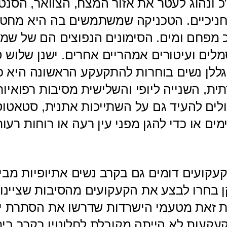
כ ונהוג לעטר את אזור המצח, הצוואר, הסנט
חניכיים. הטכניקה שמשתמשים בה היא מחט ו
 מפחם ומים. הסימונים הנפוצים הם של שמש
מלים ועיטורים אמהריים אחרים. ישנן שלוש ס
ללן נשים בוחרות להתקעקע הראשונה היא כדי
ית, השנייה ליופי והשלישית מסיבות רפואיות
ולים להעיד גם על השתייכות אתנית, סטאטוס
מים או כדי להגן מפני עין רעה או רוחות רעו
קעקועים דומים גם בקרב נשים אתיופיות מבי
 בחרו לבצע את הקעקועים מהסיבות שציינו 
ת זאת מטעמי הישרדות שדרשו את הסתרת יה
עקעות לא הייתה מקובלת לחלוטין בקרב בי