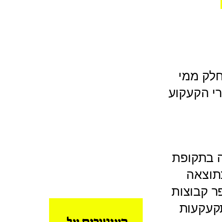
חלק ממי
רי הקעקוע
ה בתקופת
במאה ה-4, ככה"נ כתוצאה
ר קבוצות
קעקעות
העיטורים על