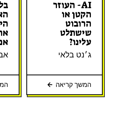
AI- העוזר
בל
הקטן או
הא
הרובוט
הי
שישתלט
אח
עלינו?
אמ
ג׳נט בלאי
אבי
המשך קריאה
המש